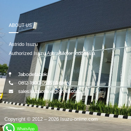
ABOUT US
Astrido Isuzu
Authorized Isuzu Astra Motor Indonesia
Jabodetabek
0812-1800-0535 ( Adam )
sales.isuzuonline@gmail.com
Copyright © 2012 – 2026 Isuzu-online.com
WhatsApp