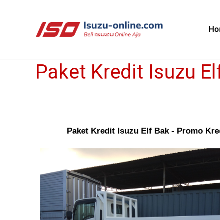
Skip
to
Ho
content
Paket Kredit Isuzu El
Paket
Kredit
Isuzu
Elf
Bak
Paket Kredit Isuzu Elf Bak - Promo Kre