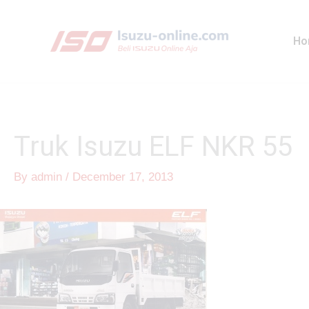
Skip
to
Ho
content
Truk Isuzu ELF NKR 55
By
admin
/
December 17, 2013