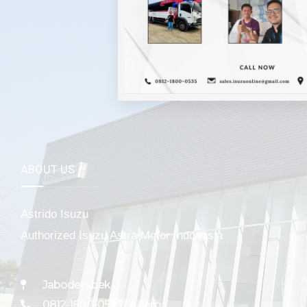
Mela
ABOUT US
Astrido Isuzu
Authorized Isuzu Astra Motor Indonesia
Jabodetabek
0812-1800-0535 ( Adam )