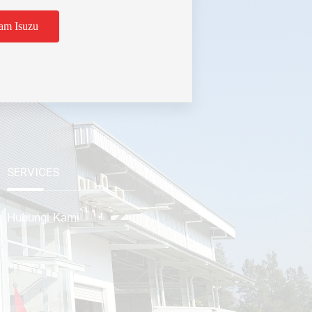
am Isuzu
tabek
SERVICES
Hubungi Kami